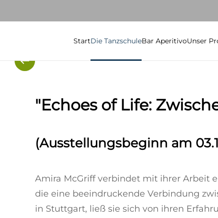
Skip to main content
Start
Die Tanzschule
Bar Aperitivo
Unser P
"Echoes of Life: Zwisc
(Ausstellungsbeginn am 03.1
Amira McGriff verbindet mit ihrer Arbeit 
die eine beeindruckende Verbindung zw
in Stuttgart, ließ sie sich von ihren Erf