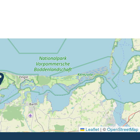
Leaflet
|
©
OpenStreetMap